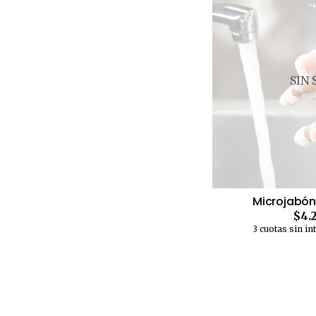
SIN
Microjabón
$4.
3 cuotas sin in